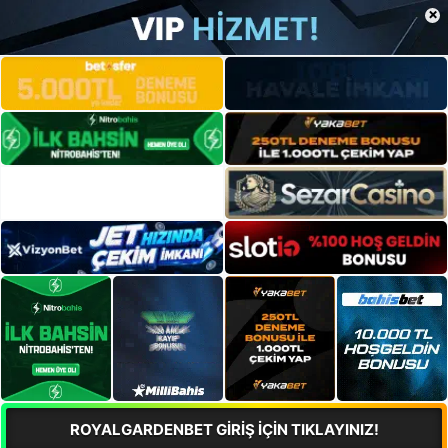
×
ROYALGARDENBET GİRİŞ İÇİN TIKLAYINIZ!