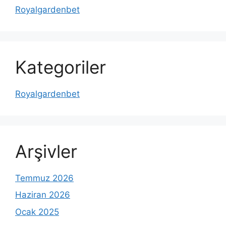
Royalgardenbet
Kategoriler
Royalgardenbet
Arşivler
Temmuz 2026
Haziran 2026
Ocak 2025