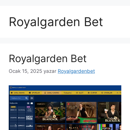
Royalgarden Bet
Royalgarden Bet
Ocak 15, 2025
yazar
Royalgardenbet