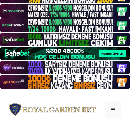
İçeriğe
atla
Menü