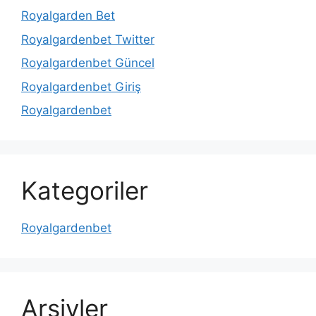
Royalgarden Bet
Royalgardenbet Twitter
Royalgardenbet Güncel
Royalgardenbet Giriş
Royalgardenbet
Kategoriler
Royalgardenbet
Arşivler