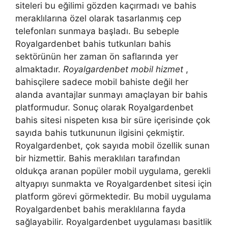
siteleri bu eğilimi gözden kaçırmadı ve bahis
meraklılarına özel olarak tasarlanmış cep
telefonları sunmaya başladı. Bu sebeple
Royalgardenbet bahis tutkunları bahis
sektörünün her zaman ön saflarında yer
almaktadır.
Royalgardenbet mobil hizmet
,
bahisçilere sadece mobil bahiste değil her
alanda avantajlar sunmayı amaçlayan bir bahis
platformudur. Sonuç olarak Royalgardenbet
bahis sitesi nispeten kısa bir süre içerisinde çok
sayıda bahis tutkununun ilgisini çekmiştir.
Royalgardenbet, çok sayıda mobil özellik sunan
bir hizmettir. Bahis meraklıları tarafından
oldukça aranan popüler mobil uygulama, gerekli
altyapıyı sunmakta ve Royalgardenbet sitesi için
platform görevi görmektedir. Bu mobil uygulama
Royalgardenbet bahis meraklılarına fayda
sağlayabilir. Royalgardenbet uygulaması basitlik