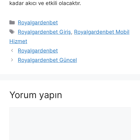
kadar akıcı ve etkili olacaktır.
Kategoriler
Royalgardenbet
Etiketler
Royalgardenbet Giriş
,
Royalgardenbet Mobil
Hizmet
Royalgardenbet
Royalgardenbet Güncel
Yorum yapın
Yorum