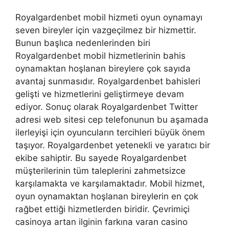
Royalgardenbet mobil hizmeti oyun oynamayı
seven bireyler için vazgeçilmez bir hizmettir.
Bunun başlıca nedenlerinden biri
Royalgardenbet mobil hizmetlerinin bahis
oynamaktan hoşlanan bireylere çok sayıda
avantaj sunmasıdır. Royalgardenbet bahisleri
gelişti ve hizmetlerini geliştirmeye devam
ediyor. Sonuç olarak Royalgardenbet Twitter
adresi web sitesi cep telefonunun bu aşamada
ilerleyişi için oyuncuların tercihleri ​​büyük önem
taşıyor. Royalgardenbet yetenekli ve yaratıcı bir
ekibe sahiptir. Bu sayede Royalgardenbet
müşterilerinin tüm taleplerini zahmetsizce
karşılamakta ve karşılamaktadır. Mobil hizmet,
oyun oynamaktan hoşlanan bireylerin en çok
rağbet ettiği hizmetlerden biridir. Çevrimiçi
casinoya artan ilginin farkına varan casino