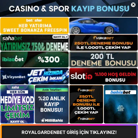
×
ROYALGARDENBET GİRİŞ İÇİN TIKLAYINIZ!