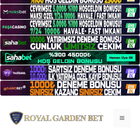
İçeriğe
atla
Menü