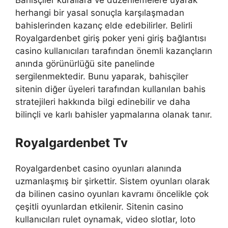
herhangi bir yasal sonuçla karşılaşmadan
bahislerinden kazanç elde edebilirler. Belirli
Royalgardenbet giriş poker yeni giriş bağlantısı
casino kullanıcıları tarafından önemli kazançların
anında görünürlüğü site panelinde
sergilenmektedir. Bunu yaparak, bahisçiler
sitenin diğer üyeleri tarafından kullanılan bahis
stratejileri hakkında bilgi edinebilir ve daha
bilinçli ve karlı bahisler yapmalarına olanak tanır.
Royalgardenbet Tv
Royalgardenbet casino oyunları alanında
uzmanlaşmış bir şirkettir. Sistem oyunları olarak
da bilinen casino oyunları kavramı öncelikle çok
çeşitli oyunlardan etkilenir. Sitenin casino
kullanıcıları rulet oynamak, video slotlar, loto