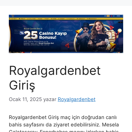
Royalgardenbet
Giriş
Ocak 11, 2025
yazar
Royalgardenbet
Royalgardenbet Giriş maç için doğrudan canlı
bahis sayfasını da ziyaret edebilirsiniz. Mesela