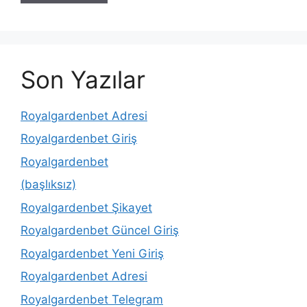
Son Yazılar
Royalgardenbet Adresi
Royalgardenbet Giriş
Royalgardenbet
(başlıksız)
Royalgardenbet Şikayet
Royalgardenbet Güncel Giriş
Royalgardenbet Yeni Giriş
Royalgardenbet Adresi
Royalgardenbet Telegram