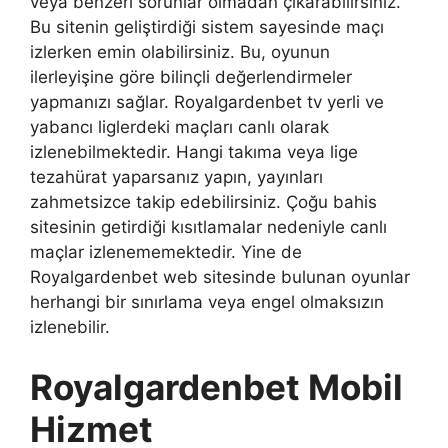
veya benzeri sorunlar olmadan çıkarabilirsiniz.
Bu sitenin geliştirdiği sistem sayesinde maçı
izlerken emin olabilirsiniz. Bu, oyunun
ilerleyişine göre bilinçli değerlendirmeler
yapmanızı sağlar. Royalgardenbet tv yerli ve
yabancı liglerdeki maçları canlı olarak
izlenebilmektedir. Hangi takıma veya lige
tezahürat yaparsanız yapın, yayınları
zahmetsizce takip edebilirsiniz. Çoğu bahis
sitesinin getirdiği kısıtlamalar nedeniyle canlı
maçlar izlenememektedir. Yine de
Royalgardenbet web sitesinde bulunan oyunlar
herhangi bir sınırlama veya engel olmaksızın
izlenebilir.
Royalgardenbet Mobil
Hizmet